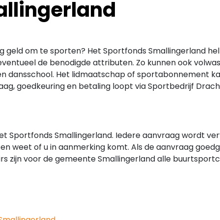
llingerland
inig geld om te sporten? Het Sportfonds Smallingerland he
n eventueel de benodigde attributen. Zo kunnen ook volwa
 een dansschool. Het lidmaatschap of sportabonnement ka
g, goedkeuring en betaling loopt via Sportbedrijf Drac
 het Sportfonds Smallingerland. Iedere aanvraag wordt ve
els en weet of u in aanmerking komt. Als de aanvraag goedg
s zijn voor de gemeente Smallingerland alle buurtsportcoac
Smallingerland
.