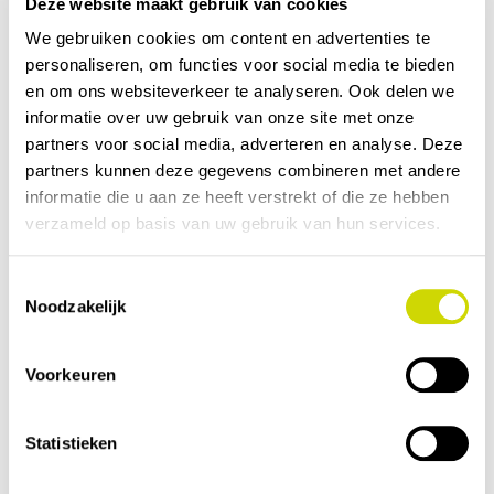
gelegenheid om elkaar te ontmoeten, ervaringen te
Deze website maakt gebruik van cookies
delen en nieuwe ideeën op te doen voor de
We gebruiken cookies om content en advertenties te
toekomst van sport in Smallingerland!
personaliseren, om functies voor social media te bieden
en om ons websiteverkeer te analyseren. Ook delen we
informatie over uw gebruik van onze site met onze
partners voor social media, adverteren en analyse. Deze
partners kunnen deze gegevens combineren met andere
informatie die u aan ze heeft verstrekt of die ze hebben
verzameld op basis van uw gebruik van hun services.
Toestemmingsselectie
Noodzakelijk
Voorkeuren
Statistieken