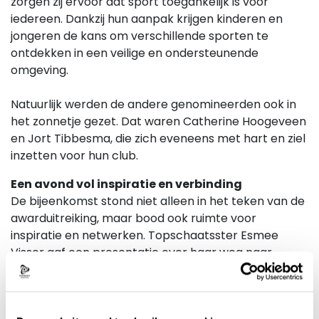
zorgen zij ervoor dat sport toegankelijk is voor
iedereen. Dankzij hun aanpak krijgen kinderen en
jongeren de kans om verschillende sporten te
ontdekken in een veilige en ondersteunende
omgeving.
Natuurlijk werden de andere genomineerden ook in
het zonnetje gezet. Dat waren Catherine Hoogeveen
en Jort Tibbesma, die zich eveneens met hart en ziel
inzetten voor hun club.
Een avond vol inspiratie en verbinding
De bijeenkomst stond niet alleen in het teken van de
awarduitreiking, maar bood ook ruimte voor
inspiratie en netwerken. Topschaatsster Esmee
Visser gaf een presentatie over haar weg naar
olympisch goud en het belang van sport in de
samenleving. Met vertegenwoordigers van 34
sportverenigingen uit de regio was er volop