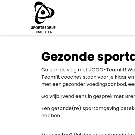
Direct naar de inhoud van de pagina
Gezonde sport
Ga aan de slag met JOGG-Teamfit! We 
Teamfit coaches staan voor je klaar en 
met een gezonder voedingsaanbod, een 
Ga vrijblijvend eens in gesprek met Bre
Een gezonde(re) sportomgeving beteken
hebben.
Meer weten? Vul dan onderstaande form