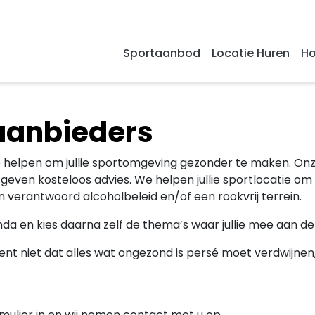
Sportaanbod
Locatie Huren
Ho
aanbieders
helpen om jullie sportomgeving gezonder te maken. Onz
geven kosteloos advies. We helpen jullie sportlocatie om
verantwoord alcoholbeleid en/of een rookvrij terrein.
nda en kies daarna zelf de thema’s waar jullie mee aan de 
t niet dat alles wat ongezond is persé moet verdwijnen
ulier in en wij nemen contact met u op.