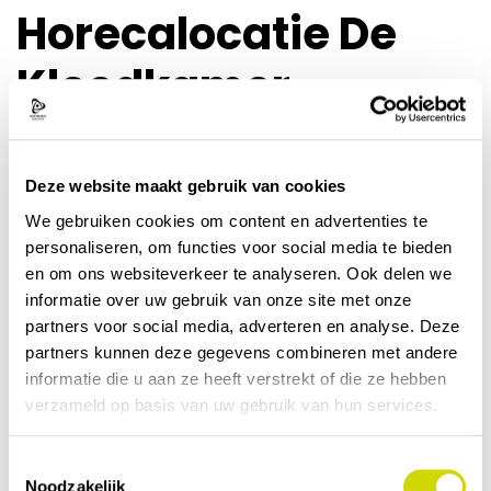
Horecalocatie De
Kleedkamer
Sportcentrum Drachten heeft een omgeving waar
gezond eten gemakkelijk is, omdat dit bijdraagt aan
de gezonde leefstijl van onze leden en bezoekers. We
Deze website maakt gebruik van cookies
vinden een gezond voedingsaanbod en een gezonde
We gebruiken cookies om content en advertenties te
uitstraling belangrijk voor onze club. Daarom werken
personaliseren, om functies voor social media te bieden
we volgens de
Richtlijnen Gezondere Kantines
die zijn
en om ons websiteverkeer te analyseren. Ook delen we
opgesteld door het Voedingscentrum. We maken
informatie over uw gebruik van onze site met onze
hiermee de gezonde keuze de makkelijke
partners voor social media, adverteren en analyse. Deze
keuze. Sportcentrum Drachten werkt structureel
partners kunnen deze gegevens combineren met andere
aan een gezondere kantine, dit doen wij o.a. door
informatie die u aan ze heeft verstrekt of die ze hebben
jaarlijks de kantinescan uit te voeren.
verzameld op basis van uw gebruik van hun services.
Locatie reserveren
Toestemmingsselectie
Noodzakelijk