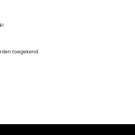
jk!
orden toegekend.